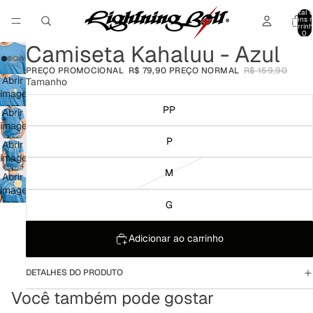
Total 
itens 
carrinh
0
Camiseta Kahaluu - Azul
PREÇO PROMOCIONAL
R$ 79,90
PREÇO NORMAL
R$ 159,90
Abrir
Tamanho
imagem
em
PP
Abrir
tela
imagem
cheia
em
P
Abrir
tela
imagem
cheia
em
M
Abrir
tela
imagem
cheia
em
G
tela
cheia
Adicionar ao carrinho
DETALHES DO PRODUTO
Você também pode gostar