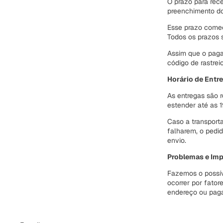
O prazo para rec
preenchimento do
Esse prazo começa
Todos os prazos 
Assim que o paga
código de rastrei
Horário de Entre
As entregas são r
estender até as 
Caso a transporta
falharem, o pedid
envio.
Problemas e Imp
Fazemos o possív
ocorrer por fator
endereço ou paga
Política de reembo
Política de privaci