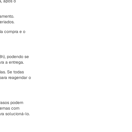
, após o
gamento.
eriados.
da compra e o
18h), podendo se
ra a entrega.
das. Se todas
 para reagendar o
trasos podem
oblemas com
a solucioná-lo.