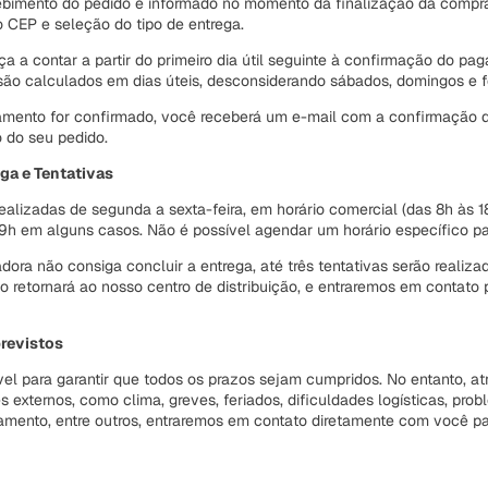
ebimento do pedido é informado no momento da finalização da compra
 CEP e seleção do tipo de entrega.
 a contar a partir do primeiro dia útil seguinte à confirmação do pa
são calculados em dias úteis, desconsiderando sábados, domingos e f
mento for confirmado, você receberá um e-mail com a confirmação 
o do seu pedido.
ga e Tentativas
ealizadas de segunda a sexta-feira, em horário comercial (das 8h às 
19h em alguns casos. Não é possível agendar um horário específico pa
dora não consiga concluir a entrega, até três tentativas serão realiza
o retornará ao nosso centro de distribuição, e entraremos em contato
revistos
el para garantir que todos os prazos sejam cumpridos. No entanto, a
es externos, como clima, greves, feriados, dificuldades logísticas, pr
mento, entre outros, entraremos em contato diretamente com você par
lso
dade