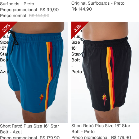
Original Surfboards - Preto
Surfbords - Preto
R$ 144,90
Preço promocional
R$ 99,90
Preço normal
R$ 144,90
Short
Short
33%
33%
Retrô
Retrô
Plus
Plus
Size
Size
16"
16"
Star
Star
Bolt
Bolt
-
-
Azul
Preto
PROMOÇÃO
Short Retrô Plus Size 16" Star
PROMOÇÃO
Short Retrô Plus Size 16" Star
Bolt - Preto
Bolt - Azul
Preço promocional
R$ 179,90
Preço promocional
R$ 179,90