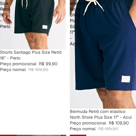
Size
elástico
Retrô
North
16"
Shore
-
Plus
Preto
Size
17"
-
Azul
PROMOÇÃO
Shorts Santiago Plus Size Retrô
16" - Preto
Preço promocional
R$ 99,90
Preço normal
R$ 199,90
PROMOÇÃO
Bermuda Retrô com elástico
North Shore Plus Size 17" - Azul
Preço promocional
R$ 109,90
Preço normal
R$ 199,90