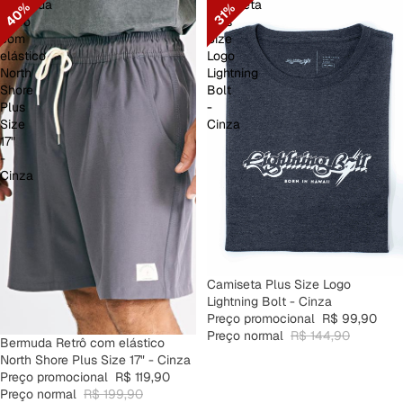
Bermuda
Camiseta
40%
31%
Retrô
Plus
com
Size
elástico
Logo
North
Lightning
Shore
Bolt
Plus
-
Size
Cinza
17"
-
Cinza
PROMOÇÃO
Camiseta Plus Size Logo
Lightning Bolt - Cinza
Preço promocional
R$ 99,90
Preço normal
R$ 144,90
PROMOÇÃO
Bermuda Retrô com elástico
North Shore Plus Size 17" - Cinza
Preço promocional
R$ 119,90
Preço normal
R$ 199,90