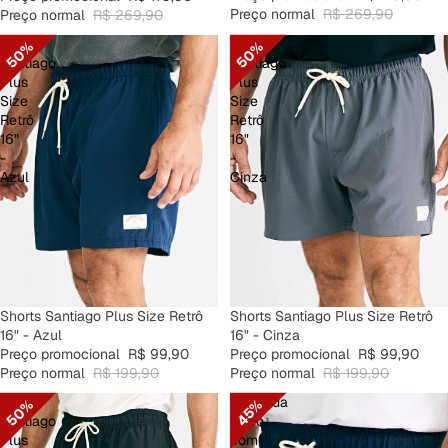
Preço normal
R$ 269,90
Preço normal
R$ 269,90
Shorts
Shorts
50%
50%
Santiago
Santiago
Plus
Plus
Size
Size
Retrô
Retrô
16"
16"
-
-
Azul
Cinza
PROMOÇÃO
Shorts Santiago Plus Size Retrô
PROMOÇÃO
Shorts Santiago Plus Size Retrô
16" - Cinza
16" - Azul
Preço promocional
R$ 99,90
Preço promocional
R$ 99,90
Preço normal
R$ 199,90
Preço normal
R$ 199,90
Shorts
Bermuda
50%
45%
Santiago
Retrô
Plus
com