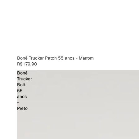
Boné Trucker Patch 55 anos - Marrom
R$ 179,90
Boné
Trucker
Bolt
55
anos
-
Preto