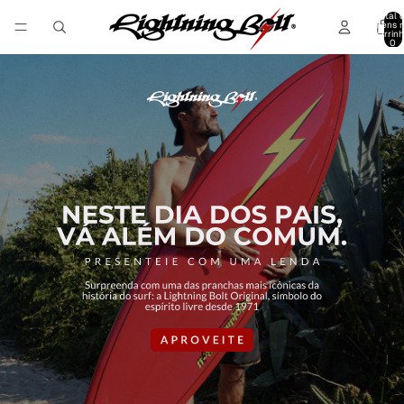
Total 
itens 
carrinh
0