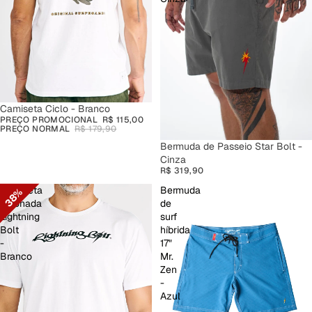
PROMOÇÃO
Camiseta Ciclo - Branco
PREÇO PROMOCIONAL
R$ 115,00
PREÇO NORMAL
R$ 179,90
Bermuda de Passeio Star Bolt -
Cinza
R$ 319,90
Camiseta
Bermuda
38%
Estonada
de
Lightning
surf
Bolt
híbrida
-
17"
Branco
Mr.
Zen
-
Azul