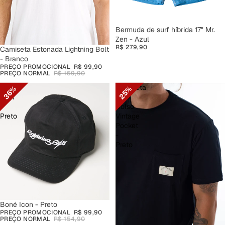
Bermuda de surf híbrida 17" Mr.
Zen - Azul
R$ 279,90
PROMOÇÃO
Camiseta Estonada Lightning Bolt
- Branco
PREÇO PROMOCIONAL
R$ 99,90
PREÇO NORMAL
R$ 159,90
Boné
Camiseta
36%
25%
Icon
Com
-
Bolso
Preto
Vintage
Pocket
-
Preto
PROMOÇÃO
Boné Icon - Preto
PREÇO PROMOCIONAL
R$ 99,90
PREÇO NORMAL
R$ 154,90