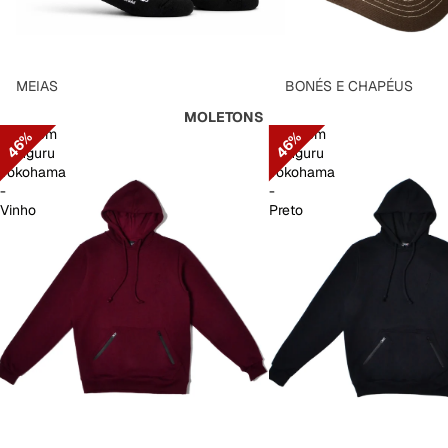
MEIAS
BONÉS E CHAPÉUS
MOLETONS
Moletom
Moletom
46%
46%
Canguru
Canguru
Yokohama
Yokohama
-
-
Vinho
Preto