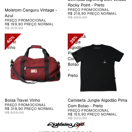
Rocky Point - Preto
PREÇO PROMOCIONAL
PROMOÇÃO
Moletom Canguru Vintage -
R$ 219,90
PREÇO NORMAL
Azul
R$ 289,90
PREÇO PROMOCIONAL
R$ 199,90
PREÇO NORMAL
R$ 319,90
Bolsa
Camiseta
40%
35%
Travel
Jungle
Vinho
Algodão
Pima
Com
Bolso
-
Preto
PROMOÇÃO
Bolsa Travel Vinho
PROMOÇÃO
Camiseta Jungle Algodão Pima
PREÇO PROMOCIONAL
Com Bolso - Preto
R$ 319,90
PREÇO NORMAL
PREÇO PROMOCIONAL
R$ 529,90
R$ 155,90
PREÇO NORMAL
R$ 239,90