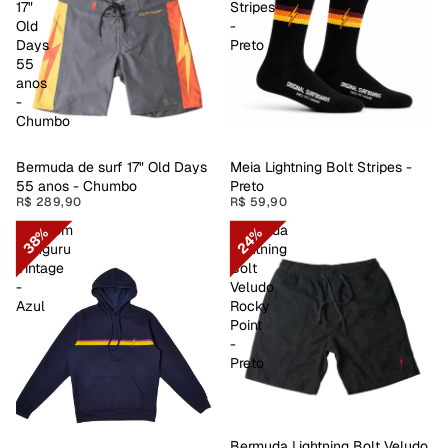
17"
Stripes
Old
-
Days
Preto
55
anos
-
Chumbo
Bermuda de surf 17" Old Days
Meia Lightning Bolt Stripes -
55 anos - Chumbo
Preto
R$ 289,90
R$ 59,90
Moletom
Bermuda
38%
24%
Canguru
Lightning
Vintage
Bolt
-
Veludo
Azul
Rocky
Point
-
Preto
PROMOÇÃO
Bermuda Lightning Bolt Veludo