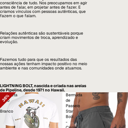
consciência de tudo. Nos preocupamos em agir
antes de falar, em projetar antes de fazer. E
criamos vínculos com pessoas autênticas, que
fazem o que falam.
Relações autênticas são sustentáveis porque
criam movimentos de troca, aprendizado e
evolução.
Fazemos tudo para que os resultados das
nossas ações tenham impacto positivo no meio
ambiente e nas comunidades onde atuamos.
LIGHTNING BOLT, nascida e criada nas areias
de Pipeline, desde 1971 no Hawaii.
Camiseta
Bermuda
36%
Ciclo
de
-
Passeio
Branco
Star
Bolt
-
Cinza