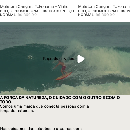
PROMOÇÃO
Moletom Canguru Yokohama - Vinho
PROMOÇÃO
Moletom Canguru Yokohama
PREÇO PROMOCIONAL
R$ 199,90
PREÇO
PREÇO PROMOCIONAL
R$ 1
NORMAL
R$ 369,90
NORMAL
R$ 369,90
Reproduzir vídeo
A FORÇA DA NATUREZA, O CUIDADO COM O OUTRO E COM O
TODO.
Somos uma marca que conecta pessoas com a
força da natureza.
Nós cuidamos das relações e atuamos com