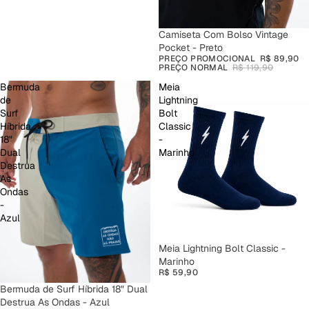
PROMOÇÃO
Camiseta Com Bolso Vintage
Pocket - Preto
PREÇO PROMOCIONAL
R$ 89,90
PREÇO NORMAL
R$ 119,90
Bermuda
Meia
de
Lightning
Surf
Bolt
Híbrida
Classic
18"
-
Dual
Marinho
Destrua
As
Ondas
-
Azul
Meia Lightning Bolt Classic -
Marinho
R$ 59,90
Bermuda de Surf Híbrida 18" Dual
Destrua As Ondas - Azul