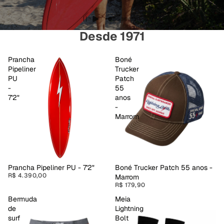
Desde 1971
Prancha
Boné
Pipeliner
Trucker
PU
Patch
-
55
7'2"
anos
-
Marrom
Boné Trucker Patch 55 anos -
Prancha Pipeliner PU - 7'2"
R$ 4.390,00
Marrom
R$ 179,90
Bermuda
Meia
de
Lightning
surf
Bolt