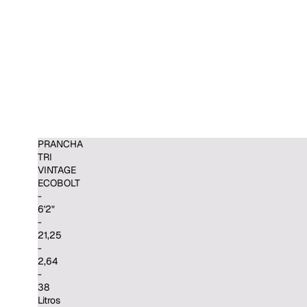
PRANCHA
TRI
VINTAGE
ECOBOLT
-
6'2"
-
21,25
-
2,64
-
38
Litros