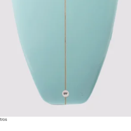
lso
tros
dade