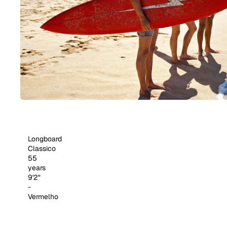
Longboard
Classico
55
years
9'2"
-
Vermelho