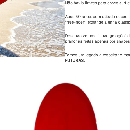
Não havia limites para esses surfi
Após 50 anos, com atitude descont
“free-rider”, expande a linha cláss
Desenvolve uma “nova geração” de
pranchas feitas apenas por shapers
Temos um legado a respeitar e man
FUTURAS.