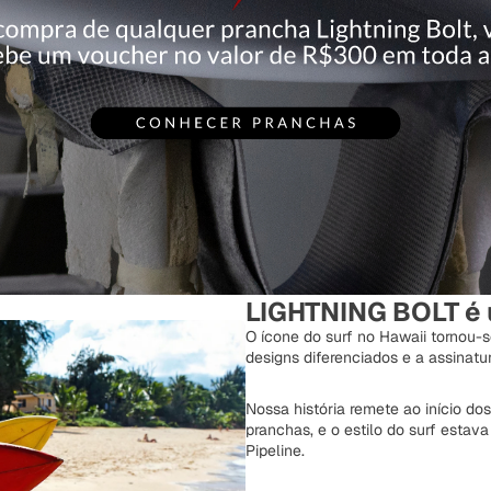
LIGHTNING BOLT é u
O ícone do surf no Hawaii tornou-s
designs diferenciados e a assinatur
Nossa história remete ao início d
pranchas, e o estilo do surf estav
Pipeline.