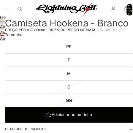
Total 
itens 
carrinh
0
Camiseta Hookena - Branco
Abrir
PREÇO PROMOCIONAL
R$ 69,90
PREÇO NORMAL
R$ 149,90
imagem
Abrir
Tamanho
em
imagem
Abrir
tela
em
imagem
PP
cheia
tela
em
cheia
tela
P
cheia
M
G
GG
Adicionar ao carrinho
DETALHES DO PRODUTO