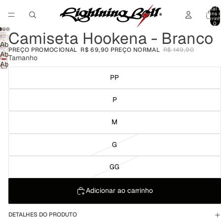
Total 
itens 
carrinh
0
Camiseta Hookena - Branco
Abrir
PREÇO PROMOCIONAL
R$ 69,90
PREÇO NORMAL
R$ 149,90
imagem
Abrir
Tamanho
em
imagem
Abrir
tela
em
imagem
PP
cheia
tela
em
cheia
tela
P
cheia
M
G
GG
Adicionar ao carrinho
DETALHES DO PRODUTO