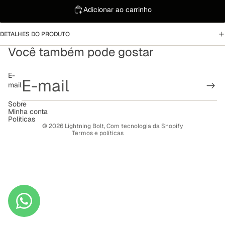
Adicionar ao carrinho
DETALHES DO PRODUTO
Você também pode gostar
Política de reembolso
E-
mail
Política de privacidade
Termos de serviço
Sobre
Minha conta
Política de frete
Políticas
© 2026
Lightning Bolt
,
Com tecnologia da Shopify
Termos e políticas