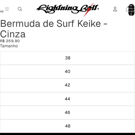
Total 
itens 
carrinh
0
Bermuda de Surf Keike -
Abrir
Abrir
Abrir
imagem
imagem
imagem
Cinza
em
em
em
tela
tela
tela
R$ 259,90
cheia
cheia
cheia
Tamanho
38
40
42
44
46
48