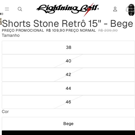
Total 
itens 
carrinh
0
Shorts Stone Retrô 15" - Bege
Abrir
Abrir
imagem
PREÇO PROMOCIONAL
R$ 109,90
PREÇO NORMAL
R$ 209,90
imagem
em
Tamanho
em
tela
tela
cheia
38
cheia
40
42
44
46
Cor
Bege