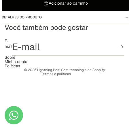
Adicionar ao carrinho
DETALHES DO PRODUTO
Você também pode gostar
Política de reembolso
E-
mail
Política de privacidade
Termos de serviço
Sobre
Minha conta
Política de frete
Políticas
© 2026
Lightning Bolt
,
Com tecnologia da Shopify
Termos e políticas