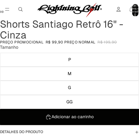
Total 
itens 
carrinh
0
Shorts Santiago Retrô 16" -
Abrir
Abrir
Abrir
imagem
imagem
imagem
Cinza
em
em
em
tela
tela
tela
PREÇO PROMOCIONAL
R$ 99,90
PREÇO NORMAL
R$ 199,90
cheia
cheia
cheia
Tamanho
P
M
G
GG
Adicionar ao carrinho
DETALHES DO PRODUTO