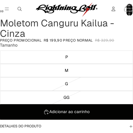
Total 
itens 
carrinh
0
Moletom Canguru Kailua -
Abrir
Abrir
Abrir
imagem
imagem
imagem
Cinza
em
em
em
tela
tela
tela
PREÇO PROMOCIONAL
R$ 199,90
PREÇO NORMAL
R$ 329,90
cheia
cheia
cheia
Tamanho
P
M
G
GG
Adicionar ao carrinho
DETALHES DO PRODUTO