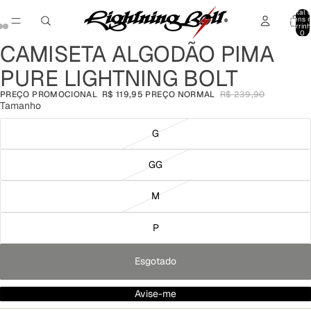
Total 
itens 
carrinh
0
CAMISETA ALGODÃO PIMA
Abrir
Abrir
Abrir
imagem
imagem
imagem
PURE LIGHTNING BOLT
em
em
em
tela
tela
tela
PREÇO PROMOCIONAL
R$ 119,95
PREÇO NORMAL
R$ 239,90
cheia
cheia
cheia
Tamanho
G
GG
M
P
Esgotado
Avise-me