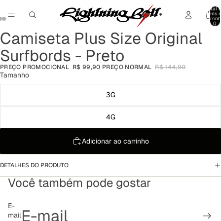
Total 
itens 
carrinh
0
Camiseta Plus Size Original
Abrir
Abrir
Abrir
imagem
imagem
imagem
Surfbords - Preto
em
em
em
tela
tela
tela
PREÇO PROMOCIONAL
R$ 99,90
PREÇO NORMAL
R$ 144,90
cheia
cheia
cheia
Tamanho
3G
4G
Adicionar ao carrinho
DETALHES DO PRODUTO
Você também pode gostar
Política de reembolso
E-
mail
Política de privacidade