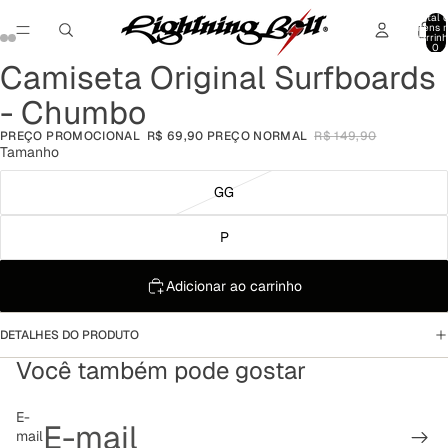
Total 
itens 
carrinh
0
Camiseta Original Surfboards
Abrir
Abrir
Abrir
Abrir
imagem
imagem
imagem
imagem
- Chumbo
em
em
em
em
tela
tela
tela
tela
PREÇO PROMOCIONAL
R$ 69,90
PREÇO NORMAL
R$ 149,90
cheia
cheia
cheia
cheia
Tamanho
GG
P
Adicionar ao carrinho
DETALHES DO PRODUTO
Você também pode gostar
Política de reembolso
E-
mail
Política de privacidade