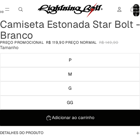
Total 
itens 
carrinh
0
Camiseta Estonada Star Bolt -
Abrir
Abrir
Abrir
imagem
imagem
imagem
Branco
em
em
em
tela
tela
tela
PREÇO PROMOCIONAL
R$ 119,90
PREÇO NORMAL
R$ 149,90
cheia
cheia
cheia
Tamanho
P
M
G
GG
Adicionar ao carrinho
DETALHES DO PRODUTO