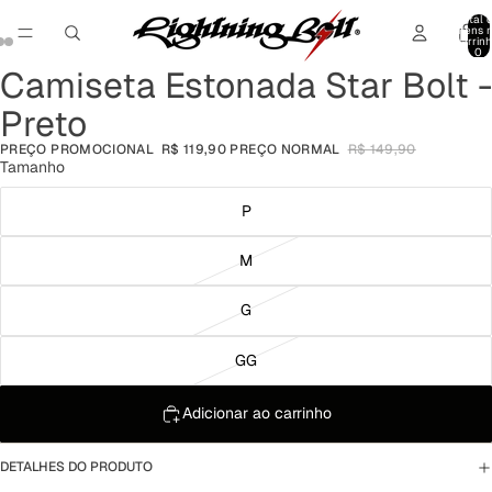
Total 
itens 
carrinh
0
Camiseta Estonada Star Bolt -
Abrir
Abrir
Abrir
imagem
imagem
imagem
Preto
em
em
em
tela
tela
tela
PREÇO PROMOCIONAL
R$ 119,90
PREÇO NORMAL
R$ 149,90
cheia
cheia
cheia
Tamanho
P
M
G
GG
Adicionar ao carrinho
DETALHES DO PRODUTO