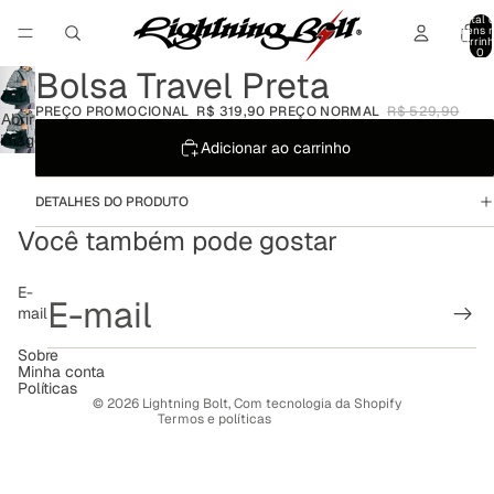
Total 
itens 
carrinh
0
Bolsa Travel Preta
PREÇO PROMOCIONAL
R$ 319,90
PREÇO NORMAL
R$ 529,90
Abrir
imagem
Adicionar ao carrinho
em
tela
DETALHES DO PRODUTO
cheia
Você também pode gostar
Política de reembolso
E-
mail
Política de privacidade
Termos de serviço
Sobre
Minha conta
Política de frete
Políticas
© 2026
Lightning Bolt
,
Com tecnologia da Shopify
Termos e políticas