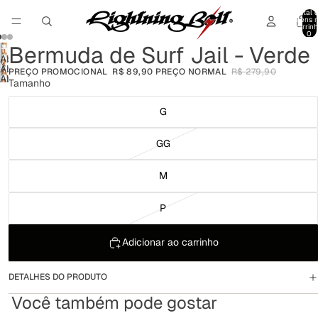
Total 
itens 
carrinh
0
Bermuda de Surf Jail - Verde
Abrir
Abrir
PREÇO PROMOCIONAL
R$ 89,90
PREÇO NORMAL
R$ 279,90
imagem
Abrir
imagem
Tamanho
em
imagem
em
tela
em
tela
G
cheia
tela
cheia
cheia
GG
M
P
Adicionar ao carrinho
DETALHES DO PRODUTO
Você também pode gostar