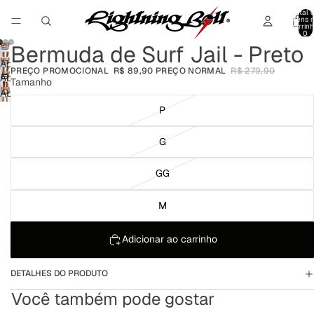
Total 
itens 
carrinh
0
Bermuda de Surf Jail - Preto
Abrir
PREÇO PROMOCIONAL
R$ 89,90
PREÇO NORMAL
R$ 279,90
imagem
Abrir
Tamanho
em
imagem
Abrir
tela
em
imagem
P
cheia
tela
em
cheia
tela
G
cheia
GG
M
Adicionar ao carrinho
DETALHES DO PRODUTO
Você também pode gostar