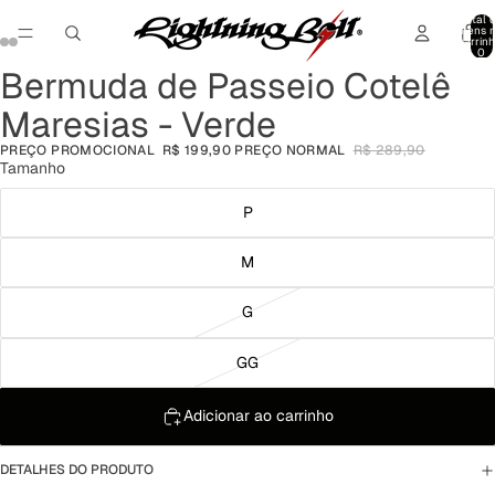
Total 
itens 
carrinh
0
Bermuda de Passeio Cotelê
Abrir
Abrir
Abrir
Abrir
imagem
imagem
imagem
imagem
Maresias - Verde
em
em
em
em
tela
tela
tela
tela
PREÇO PROMOCIONAL
R$ 199,90
PREÇO NORMAL
R$ 289,90
cheia
cheia
cheia
cheia
Tamanho
P
M
G
GG
Adicionar ao carrinho
DETALHES DO PRODUTO