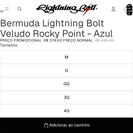
Total 
itens 
carrinh
0
Bermuda Lightning Bolt
Abrir
Abrir
Abrir
imagem
imagem
imagem
Veludo Rocky Point - Azul
em
em
em
tela
tela
tela
PREÇO PROMOCIONAL
R$ 219,90
PREÇO NORMAL
R$ 289,90
cheia
cheia
cheia
Tamanho
M
G
GG
3G
4G
Adicionar ao carrinho