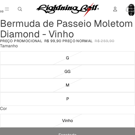
Total 
itens 
carrinh
0
Bermuda de Passeio Moletom
Abrir
Abrir
Abrir
imagem
imagem
imagem
Diamond - Vinho
em
em
em
tela
tela
tela
PREÇO PROMOCIONAL
R$ 99,90
PREÇO NORMAL
R$ 259,90
cheia
cheia
cheia
Tamanho
G
GG
M
P
Cor
Vinho