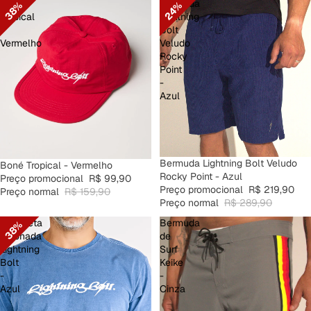
Boné
Bermuda
38%
24%
Tropical
Lightning
-
Bolt
Vermelho
Veludo
Rocky
Point
-
Azul
PROMOÇÃO
Bermuda Lightning Bolt Veludo
PROMOÇÃO
Boné Tropical - Vermelho
Rocky Point - Azul
Preço promocional
R$ 99,90
Preço promocional
R$ 219,90
Preço normal
R$ 159,90
Preço normal
R$ 289,90
Camiseta
Bermuda
38%
Estonada
de
Lightning
Surf
Bolt
Keike
-
-
Azul
Cinza