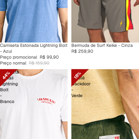
PROMOÇÃO
Camiseta Estonada Lightning Bolt
Bermuda de Surf Keike - Cinza
- Azul
R$ 259,90
Preço promocional
R$ 99,90
Preço normal
R$ 159,90
Camiseta
Calça
44%
18%
Hawaii
Cotelê
Lightning
Backdoor
Bolt
-
-
Verde
Branco