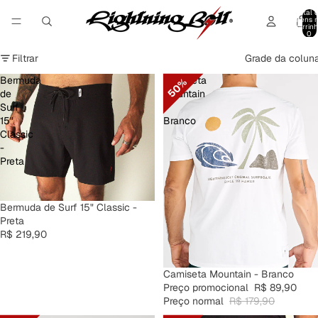
Total 
itens 
carrinh
0
Filtrar
Grade da colun
Bermuda
Camiseta
50%
de
Mountain
Surf
-
15"
Branco
Classic
-
Preta
Bermuda de Surf 15" Classic -
Preta
R$ 219,90
PROMOÇÃO
Camiseta Mountain - Branco
Preço promocional
R$ 89,90
Preço normal
R$ 179,90