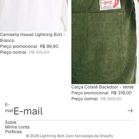
PROMOÇÃO
Camiseta Hawaii Lightning Bolt -
Branco
Preço promocional
R$ 89,90
Preço normal
R$ 159,90
PROMOÇÃO
Calça Cotelê Backdoor - Verde
Preço promocional
R$ 319,00
Preço normal
R$ 389,90
Política de reembolso
E-
mail
Política de privacidade
Termos de serviço
Sobre
Minha conta
Política de frete
Políticas
© 2026
Lightning Bolt
,
Com tecnologia da Shopify