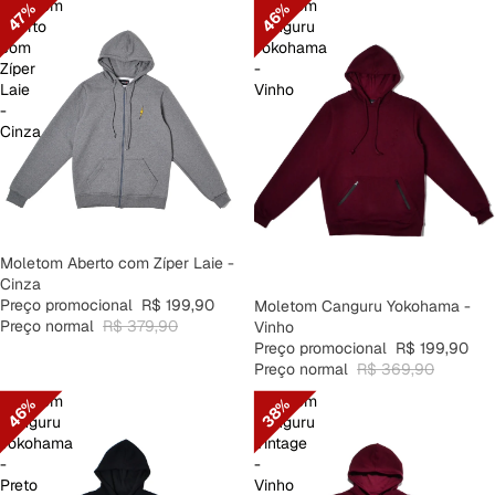
Moletom
Moletom
46%
47%
Aberto
Canguru
com
Yokohama
Zíper
-
Laie
Vinho
-
Cinza
PROMOÇÃO
Moletom Aberto com Zíper Laie -
Cinza
Preço promocional
R$ 199,90
PROMOÇÃO
Moletom Canguru Yokohama -
Preço normal
R$ 379,90
Vinho
Preço promocional
R$ 199,90
Preço normal
R$ 369,90
Moletom
Moletom
46%
38%
Canguru
Canguru
Yokohama
Vintage
-
-
Preto
Vinho