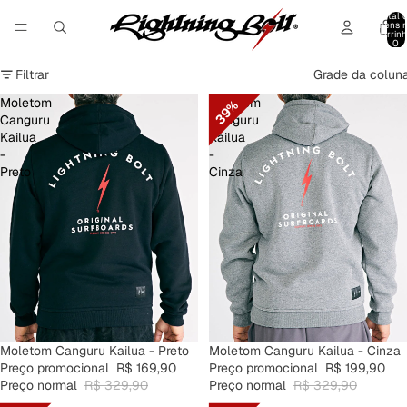
Total 
itens 
carrinh
0
Filtrar
Grade da colun
Moletom
Moletom
39%
Canguru
Canguru
Kailua
Kailua
-
-
Preto
Cinza
ESGOTADO
Moletom Canguru Kailua - Preto
PROMOÇÃO
Moletom Canguru Kailua - Cinza
Preço promocional
R$ 169,90
Preço promocional
R$ 199,90
Preço normal
R$ 329,90
Preço normal
R$ 329,90