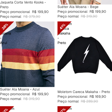
PROMOÇÃO
Jaqueta Corta Vento Kooks -
PROMOÇÃO
Suéter Ala Moana - Bege
Preto
Preço promocional
R$ 199,90
Preço promocional
R$ 199,90
Preço normal
R$ 319,90
Preço normal
R$ 379,90
Suéter
Moletom
38%
41%
Ala
Careca
Moana
Makaha
-
-
Azul
Preto
PROMOÇÃO
Suéter Ala Moana - Azul
PROMOÇÃO
Moletom Careca Makaha - Preto
Preço promocional
R$ 199,90
Preço promocional
R$ 169,90
Preço normal
R$ 319,90
Preço normal
R$ 289,90
Moletom
Moletom
47%
41%