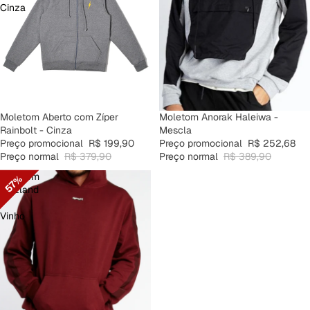
Cinza
PROMOÇÃO
Moletom Aberto com Zíper
PROMOÇÃO
Moletom Anorak Haleiwa -
Rainbolt - Cinza
Mescla
Preço promocional
R$ 199,90
Preço promocional
R$ 252,68
Preço normal
R$ 379,90
Preço normal
R$ 389,90
Moletom
57%
Velzland
-
Vinho