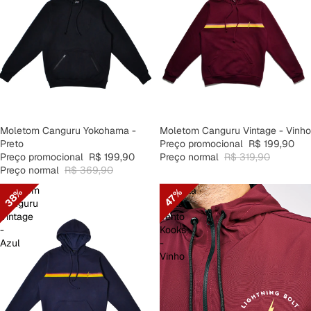
PROMOÇÃO
Moletom Canguru Yokohama -
PROMOÇÃO
Moletom Canguru Vintage - Vinho
Preto
Preço promocional
R$ 199,90
Preço promocional
R$ 199,90
Preço normal
R$ 319,90
Preço normal
R$ 369,90
Moletom
Jaqueta
38%
47%
Canguru
Corta
Vintage
Vento
-
Kooks
Azul
-
Vinho