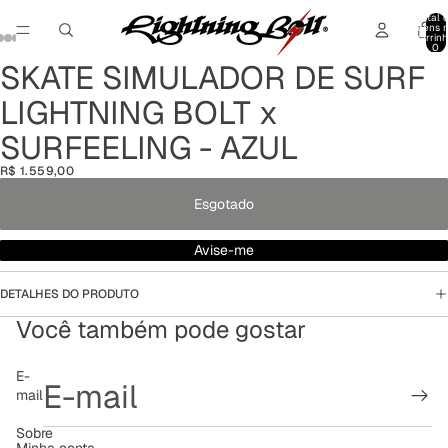
Total 
itens 
carrinh
0
SKATE SIMULADOR DE SURF
Abrir
Abrir
Abrir
Abrir
Abrir
imagem
imagem
imagem
imagem
imagem
LIGHTNING BOLT x
em
em
em
em
em
tela
tela
tela
tela
tela
SURFEELING - AZUL
cheia
cheia
cheia
cheia
cheia
R$ 1.559,00
Esgotado
Avise-me
DETALHES DO PRODUTO
Você também pode gostar
Política de reembolso
E-
mail
Política de privacidade
Termos de serviço
Sobre