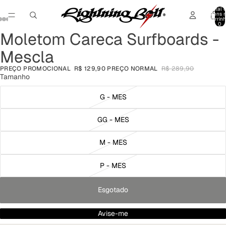
Total 
itens 
carrinh
0
Moletom Careca Surfboards -
Abrir
Abrir
Abrir
Abrir
Abrir
Abrir
Abrir
imagem
imagem
imagem
imagem
imagem
imagem
imagem
Mescla
em
em
em
em
em
em
em
tela
tela
tela
tela
tela
tela
tela
PREÇO PROMOCIONAL
R$ 129,90
PREÇO NORMAL
R$ 289,90
cheia
cheia
cheia
cheia
cheia
cheia
cheia
Tamanho
G - MES
GG - MES
M - MES
P - MES
Esgotado
Avise-me