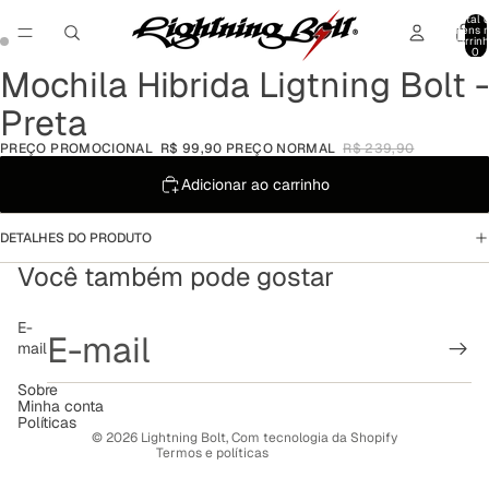
Total 
itens 
carrinh
0
Mochila Hibrida Ligtning Bolt -
Abrir
Abrir
imagem
imagem
Preta
em
em
tela
tela
PREÇO PROMOCIONAL
R$ 99,90
PREÇO NORMAL
R$ 239,90
cheia
cheia
Adicionar ao carrinho
DETALHES DO PRODUTO
Você também pode gostar
Política de reembolso
E-
mail
Política de privacidade
Termos de serviço
Sobre
Minha conta
Política de frete
Políticas
© 2026
Lightning Bolt
,
Com tecnologia da Shopify
Termos e políticas