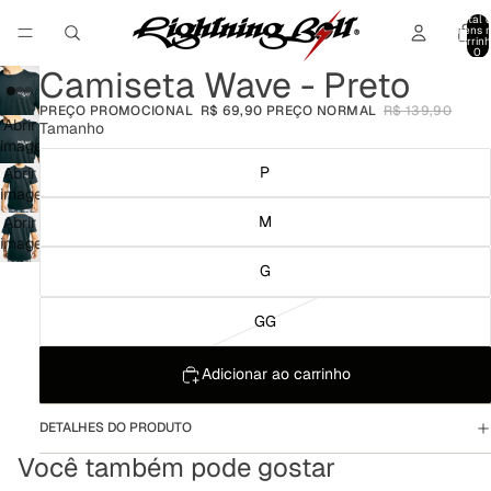
Total 
itens 
carrinh
0
Camiseta Wave - Preto
PREÇO PROMOCIONAL
R$ 69,90
PREÇO NORMAL
R$ 139,90
Abrir
Tamanho
imagem
em
P
Abrir
tela
imagem
cheia
em
M
Abrir
tela
imagem
cheia
em
G
tela
cheia
GG
Adicionar ao carrinho
DETALHES DO PRODUTO
Você também pode gostar