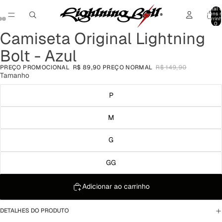
Total 
itens 
carrinh
0
Camiseta Original Lightning
Abrir
Abrir
Abrir
imagem
imagem
imagem
Bolt - Azul
em
em
em
tela
tela
tela
PREÇO PROMOCIONAL
R$ 89,90
PREÇO NORMAL
R$ 149,90
cheia
cheia
cheia
Tamanho
P
M
G
GG
Adicionar ao carrinho
DETALHES DO PRODUTO