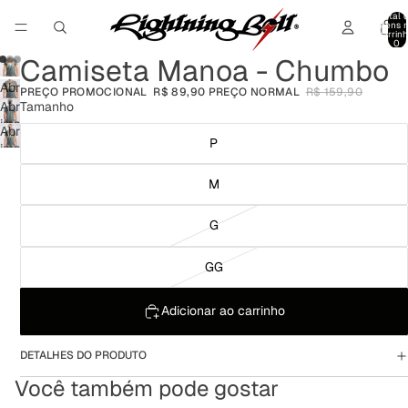
Total 
itens 
carrinh
0
Camiseta Manoa - Chumbo
Abrir
PREÇO PROMOCIONAL
R$ 89,90
PREÇO NORMAL
R$ 159,90
imagem
Tamanho
Abrir
em
imagem
Abrir
tela
em
P
imagem
cheia
tela
em
cheia
tela
M
cheia
G
GG
Adicionar ao carrinho
DETALHES DO PRODUTO
Você também pode gostar