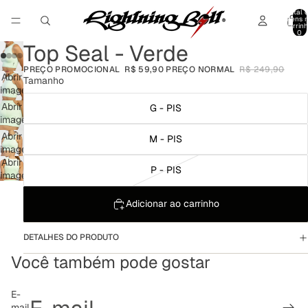
Total 
itens 
carrinh
0
Top Seal - Verde
PREÇO PROMOCIONAL
R$ 59,90
PREÇO NORMAL
R$ 249,90
Abrir
Tamanho
imagem
em
Abrir
G - PIS
tela
imagem
cheia
em
Abrir
M - PIS
tela
imagem
cheia
em
Abrir
P - PIS
tela
imagem
cheia
em
tela
Adicionar ao carrinho
cheia
DETALHES DO PRODUTO
Você também pode gostar
Política de reembolso
E-
mail